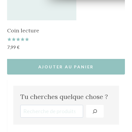
du
produit
Coin lecture
Note
7,99
€
5.00
sur 5
AJOUTER AU PANIER
Tu cherches quelque chose ?
Recherche