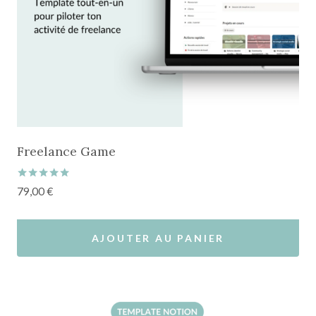
Freelance Game
Note
79,00
€
5.00
sur 5
AJOUTER AU PANIER