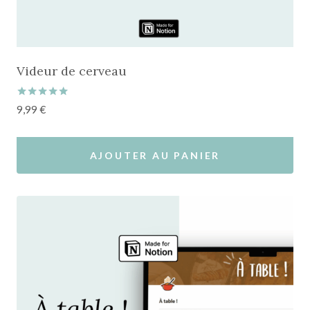
Videur de cerveau
Note
9,99
€
5.00
sur 5
AJOUTER AU PANIER