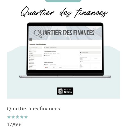
Quartier des finances
Note
17,99
€