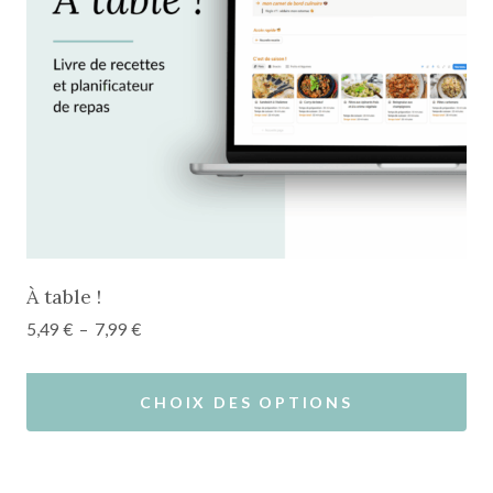
À table !
Plage
5,49
€
–
7,99
€
de
prix :
CHOIX DES OPTIONS
5,49 €
à
Ce
7,99 €
produit