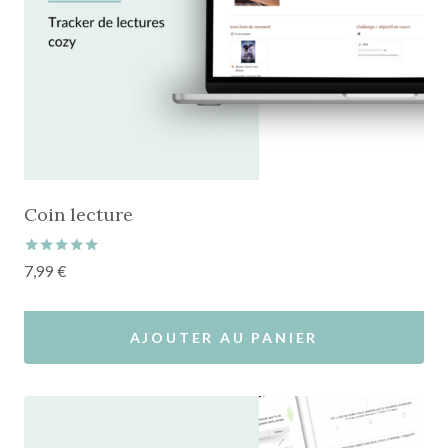
Coin lecture
Note
7,99
€
5.00
sur 5
AJOUTER AU PANIER