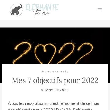
Aller
au
contenu
/
NON CLASSÉ
/
Mes 7 objectifs pour 2022
5 JANVIER 2022
À bas les résolutions : c’est le moment de se fixer
des objectifs pour 2022 ! De VRAIS objectifs