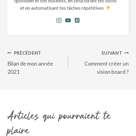
quotidien et ton business, en structurant tes outils
et en automatisant tes tâches répétitives
Navigation
PRÉCÉDENT
SUIVANT
de
Bilan de mon année
Comment créer un
l’article
2021
vision board ?
Articles qui pourraient te
plaire