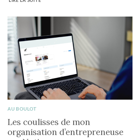
LIRE LA SUITE
J’UTILISE
NOTION
POUR
GÉRER
MES
PROJETS
CLIENTS
&
MON
CRM
AU BOULOT
Les coulisses de mon
organisation d’entrepreneuse