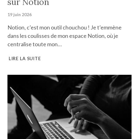
sur Notion
19 juin 2026
Notion, c’est mon outil chouchou ! Je t’emmène
dans les coulisses de mon espace Notion, où je
centralise toute mon…
LES
LIRE LA SUITE
COULISSES
DE
MON
ORGANISATION
D’ENTREPRENEUSE
SUR
NOTION