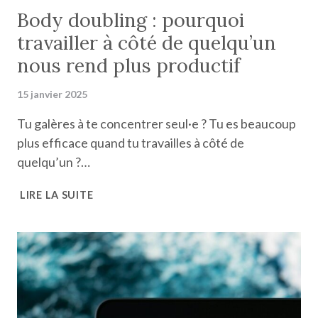
Body doubling : pourquoi
travailler à côté de quelqu’un
nous rend plus productif
15 janvier 2025
Tu galères à te concentrer seul·e ? Tu es beaucoup
plus efficace quand tu travailles à côté de
quelqu’un ?…
BODY
LIRE LA SUITE
DOUBLING
:
POURQUOI
TRAVAILLER
À
CÔTÉ
DE
QUELQU’UN