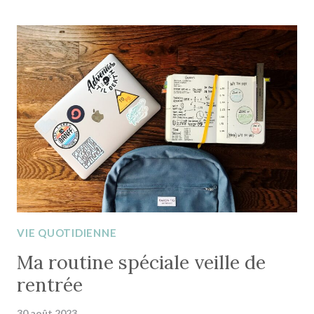
PLUS
ÊTRE
DÉBORDÉ
PAR
LA
GESTION
DE
SES
EMAILS
VIE QUOTIDIENNE
Ma routine spéciale veille de
rentrée
30 août 2023