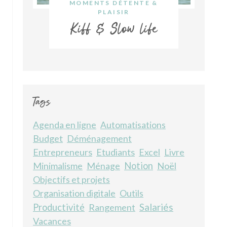
MOMENTS DÉTENTE &
PLAISIR
Kiff & Slow life
Tags
Agenda en ligne
Automatisations
Budget
Déménagement
Entrepreneurs
Etudiants
Livre
Excel
Minimalisme
Ménage
Notion
Noël
Objectifs et projets
Organisation digitale
Outils
Salariés
Productivité
Rangement
Vacances