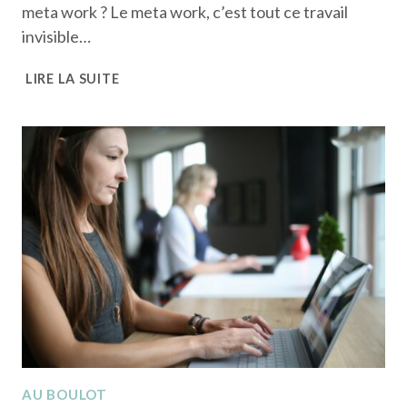
meta work ? Le meta work, c’est tout ce travail
invisible…
QU’EST-
LIRE LA SUITE
CE
QUE
LE
META
WORK
ET
COMMENT
ARRÊTER
D’Y
PERDRE
TON
TEMPS
?
AU BOULOT