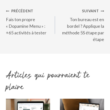
Navigation
PRÉCÉDENT
SUIVANT
de
Fais ton propre
Ton bureau est en
l’article
« Dopamine Menu » :
bordel ? Applique la
+65 activités à tester
méthode 5S étape par
étape
Articles qui pourraient te
plaire