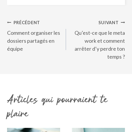
Navigation
PRÉCÉDENT
SUIVANT
de
Comment organiser les
Qu’est-ce que le meta
l’article
dossiers partagés en
work et comment
équipe
arrêter d’y perdre ton
temps ?
Articles qui pourraient te
plaire