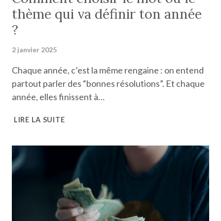
thème qui va définir ton année
?
2 janvier 2025
Chaque année, c’est la même rengaine : on entend
partout parler des “bonnes résolutions”. Et chaque
année, elles finissent à…
COMMENT
LIRE LA SUITE
CHOISIR
LE
MOT
OU
LE
THÈME
QUI
VA
DÉFINIR
TON