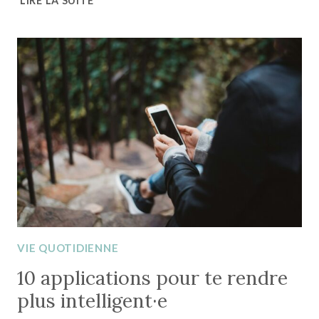
LIRE LA SUITE
TRANSFORMER
TES
CORVÉES
EN
MINI-
JEUX
(ET
ENFIN
AVOIR
ENVIE
DE
LES
FAIRE)
VIE QUOTIDIENNE
10 applications pour te rendre
plus intelligent·e