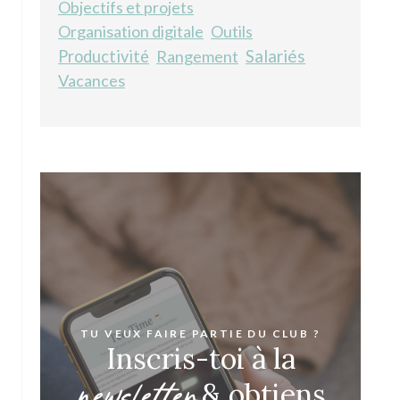
Objectifs et projets
Organisation digitale
Outils
Salariés
Productivité
Rangement
Vacances
TU VEUX FAIRE PARTIE DU CLUB ?
Inscris-toi à la
newsletter
& obtiens