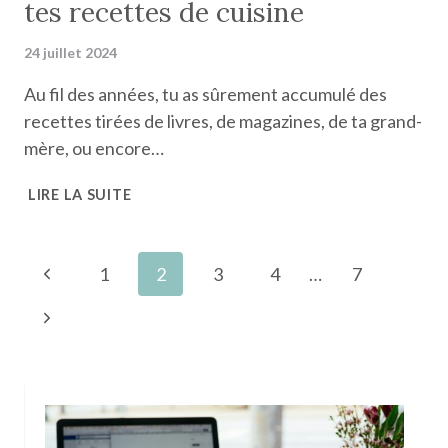
tes recettes de cuisine
24 juillet 2024
Au fil des années, tu as sûrement accumulé des
recettes tirées de livres, de magazines, de ta grand-
mère, ou encore…
COMMENT
LIRE LA SUITE
ORGANISER
ET
GÉRER
Navigation
Page
1
2
3
4
…
7
TES
de
RECETTES
précédente
Page
DE
page
CUISINE
suivante