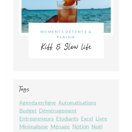
MOMENTS DÉTENTE &
PLAISIR
Kiff & Slow life
Tags
Agenda en ligne
Automatisations
Budget
Déménagement
Entrepreneurs
Etudiants
Livre
Excel
Minimalisme
Ménage
Notion
Noël