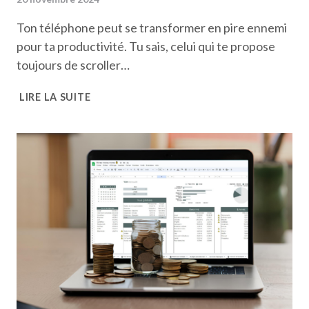
Ton téléphone peut se transformer en pire ennemi
pour ta productivité. Tu sais, celui qui te propose
toujours de scroller…
COMMENT
LIRE LA SUITE
MON
TÉLÉPHONE
EST
DEVENU
UN
ALLIÉ
POUR
MA
PRODUCTIVITÉ
(ET
PAS
L’INVERSE)