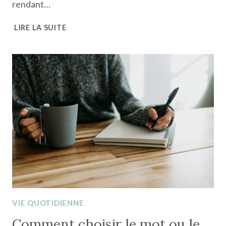
rendant…
FAIRE
LIRE LA SUITE
UNE
VALISE
MINIMALISTE
:
CE
QU’IL
FAUT
(ET
CE
QU’IL
FAUT
OUBLIER)
VIE QUOTIDIENNE
Comment choisir le mot ou le