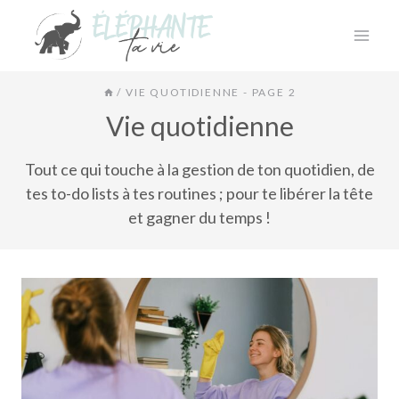
Aller
au
contenu
/
VIE QUOTIDIENNE
- PAGE 2
Vie quotidienne
Tout ce qui touche à la gestion de ton quotidien, de
tes to-do lists à tes routines ; pour te libérer la tête
et gagner du temps !