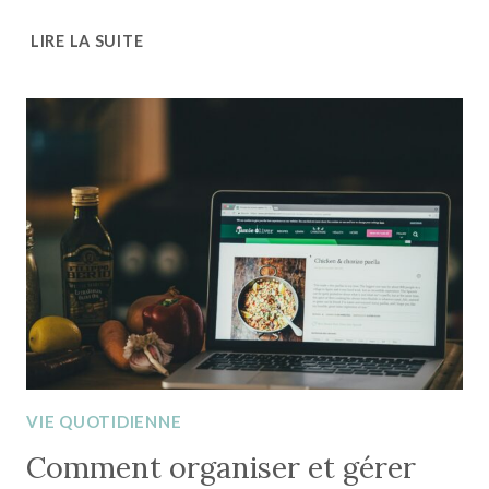
COMMENT
LIRE LA SUITE
VIDER
TON
CERVEAU
POUR
NE
PLUS
AVOIR
DE
CHOSES
EN
TÊTE
?
VIE QUOTIDIENNE
Comment organiser et gérer