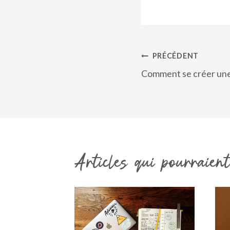
Navigation
PRÉCÉDENT
de
Comment se créer une
l’article
Articles qui pourraient