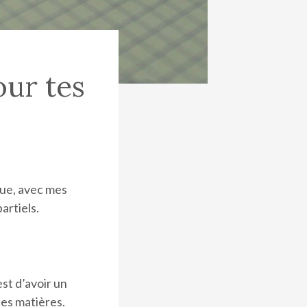
our tes
ue, avec mes
artiels.
est d’avoir un
des matières.