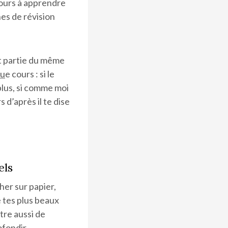
cours à apprendre
hes de révision
it partie du même
qu
e cours : si le
 plus, si comme moi
 d’après il te dise
els
her sur papier,
e tes plus beaux
tre aussi de
ofondir.