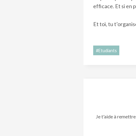
efficace. Et si en 
Et toi, tu t’organi
Étiquettes
#
Etudiants
de
la
publication :
Je t'aide à remettre