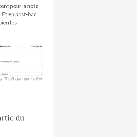
tent pour la note
. Et en post-bac,
bien les
’il soit clair pour toi et
rtie du