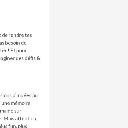
et de rendre tes
 as besoin de
er ! Et pour
maginer des défis &
isions pimpées au
as une mémoire
omaine sur
e. Mais attention,
plus fun, plus