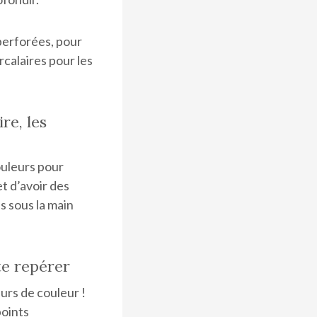
 perforées, pour
rcalaires pour les
re, les
couleurs pour
t d’avoir des
s sous la main
te repérer
eurs de couleur !
points