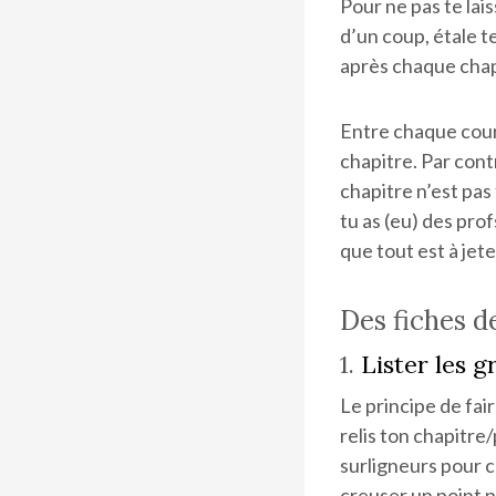
Pour ne pas te lai
d’un coup, étale te
après chaque chapi
Entre chaque cours
chapitre. Par cont
chapitre n’est pas 
tu as (eu) des prof
que tout est à jete
Des fiches d
1.
Lister les g
Le principe de fai
relis ton chapitre
surligneurs pour c
creuser un point p