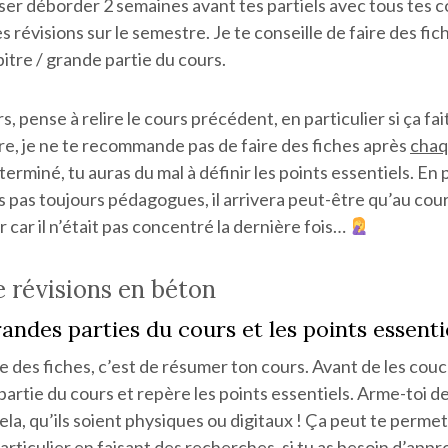
sser déborder 2 semaines avant tes partiels avec tous tes 
s révisions sur le semestre. Je te conseille de faire des fic
tre / grande partie du cours.
, pense à relire le cours précédent, en particulier si ça fa
re, je ne te recommande pas de faire des fiches après
cha
terminé, tu auras du mal à définir les points essentiels. En
s pas toujours pédagogues, il arrivera peut-être qu’au cours
r car il n’était pas concentré la dernière fois…
e révisions en béton
randes parties du cours et les points essenti
re des fiches, c’est de résumer ton cours. Avant de les couc
/partie du cours et repère les points essentiels. Arme-toi d
ela, qu’ils soient physiques ou digitaux ! Ça peut te permet
articulier en faisant des recherches, si tu as besoin d’appr