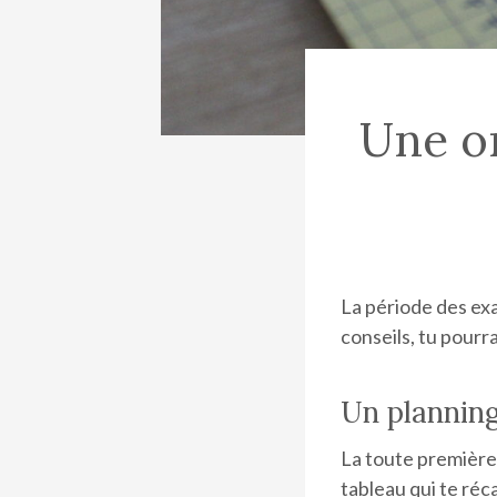
Une or
La période des ex
conseils, tu pourr
Un plannin
La toute première 
tableau qui te réc