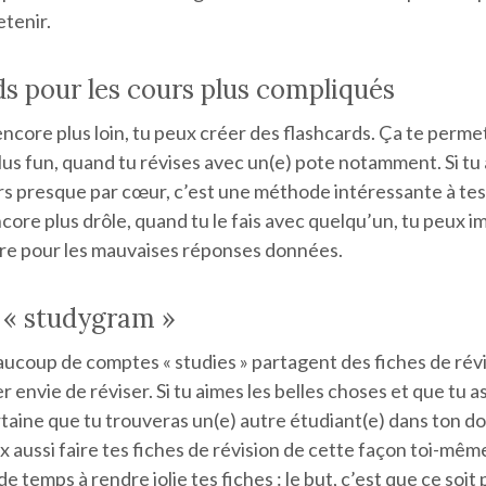
tenir.
ds pour les cours plus compliqués
r encore plus loin, tu peux créer des flashcards. Ça te perm
lus fun, quand tu révises avec un(e) pote notamment. Si tu
rs presque par cœur, c’est une méthode intéressante à test
core plus drôle, quand tu le fais avec quelqu’un, tu peux i
re pour les mauvaises réponses données.
 « studygram »
aucoup de comptes « studies » partagent des fiches de rév
 envie de réviser. Si tu aimes les belles choses et que tu 
certaine que tu trouveras un(e) autre étudiant(e) dans ton d
 aussi faire tes fiches de révision de cette façon toi-mêm
e temps à rendre jolie tes fiches : le but, c’est que ce soit 