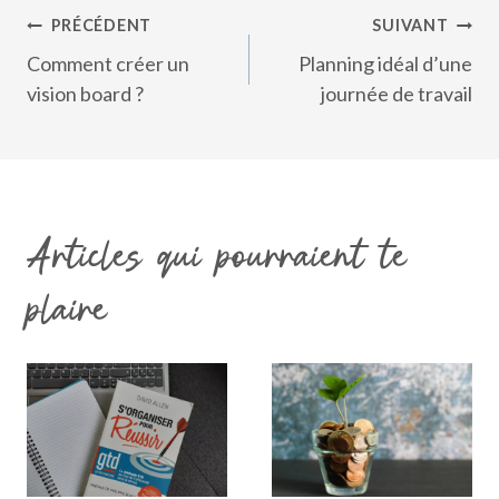
Navigation
PRÉCÉDENT
SUIVANT
de
Comment créer un
Planning idéal d’une
l’article
vision board ?
journée de travail
Articles qui pourraient te
plaire