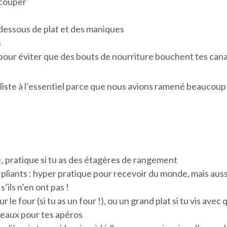
écouper
 dessous de plat et des maniques
s
r pour éviter que des bouts de nourriture bouchent tes cana
la liste à l’essentiel parce que nous avions ramené beaucoup
e
, pratique si tu as des étagères de rangement
pliants : hyper pratique pour recevoir du monde, mais aus
s’ils n’en ont pas !
r le four (si tu as un four !), ou un grand plat si tu vis avec
teaux pour tes apéros