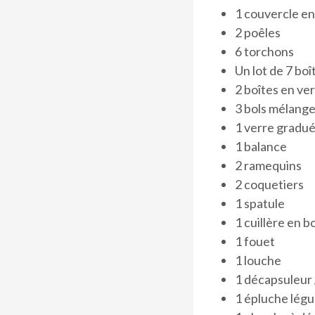
1 couvercle en
2 poêles
6 torchons
Un lot de 7 boî
2 boîtes en ve
3 bols mélange
1 verre gradu
1 balance
2 ramequins
2 coquetiers
1 spatule
1 cuillère en b
1 fouet
1 louche
1 décapsuleur 
1 épluche lég