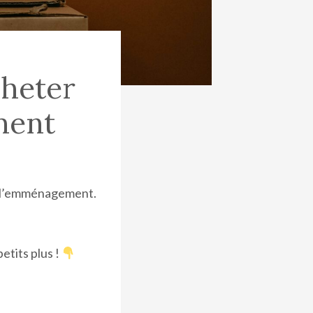
cheter
ment
er l’emménagement.
petits plus !