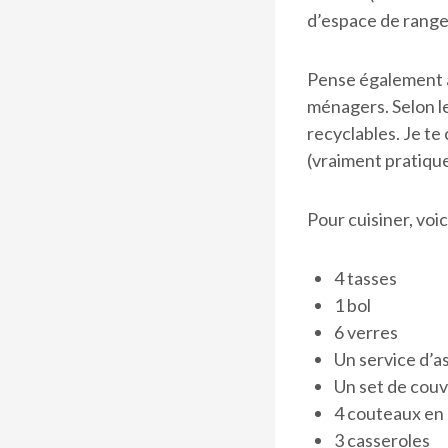
d’espace de range
Pense également à
ménagers. Selon le
recyclables. Je te
(vraiment pratique
Pour cuisiner, voi
4 tasses
1 bol
6 verres
Un service d’as
Un set de couv
4 couteaux en
3 casseroles