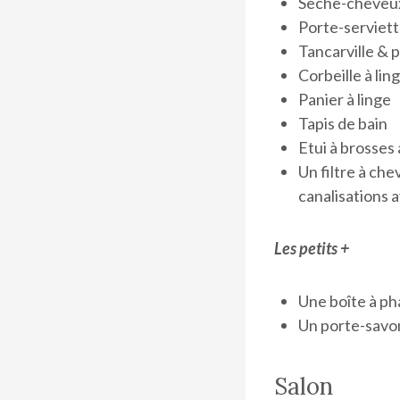
Sèche-cheveu
Porte-serviet
Tancarville & p
Corbeille à lin
Panier à linge
Tapis de bain
Etui à brosses 
Un filtre à ch
canalisations 
Les petits +
Une boîte à p
Un porte-savo
Salon