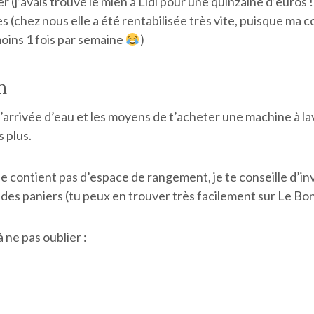
r (j’avais trouvé le mien à Lidl pour une quinzaine d’euros !
s (chez nous elle a été rentabilisée très vite, puisque ma co
oins 1 fois par semaine
)
n
 d’arrivée d’eau et les moyens de t’acheter une machine à la
 plus.
n ne contient pas d’espace de rangement, je te conseille d’in
des paniers (tu peux en trouver très facilement sur Le Bon
 ne pas oublier :