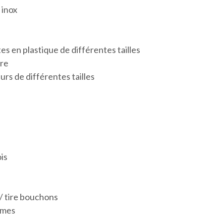
 inox
tes en plastique de différentes tailles
rre
urs de différentes tailles
é
ois
/ tire bouchons
umes