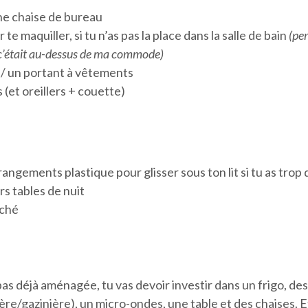
ne chaise de bureau
te maquiller, si tu n’as pas la place dans la salle de bain
(pe
c’était au-dessus de ma commode)
 un portant à vêtements
s (et oreillers + couette)
angements plastique pour glisser sous ton lit si tu as trop 
rs tables de nuit
yché
t pas déjà aménagée, tu vas devoir investir dans un frigo, de
ère/gazinière), un micro-ondes, une table et des chaises. Et