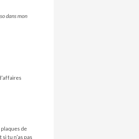
rso dans mon
d’affaires
s plaques de
 si tu n’as pas