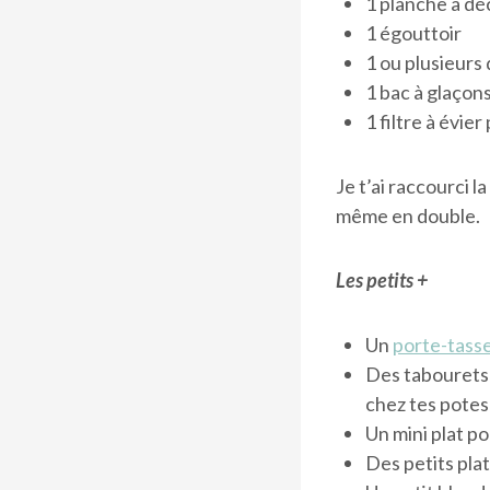
1 planche à d
1 égouttoir
1 ou plusieurs
1 bac à glaçon
1 filtre à évie
Je t’ai raccourci 
même en double.
Les petits +
Un
porte-tass
Des tabourets 
chez tes potes 
Un mini plat pou
Des petits pla