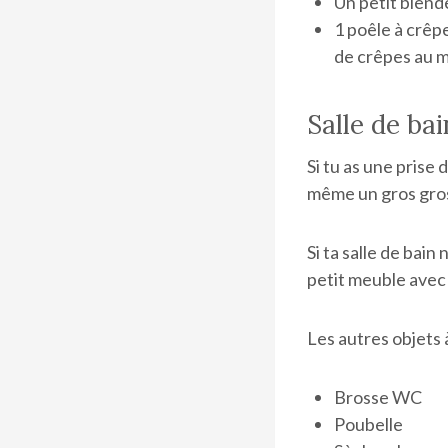
Un petit blende
1 poêle à crêpe
de crêpes au m
Salle de bai
Si tu as une prise
même un gros gros
Si ta salle de bai
petit meuble avec 
Les autres objets à
Brosse WC
Poubelle