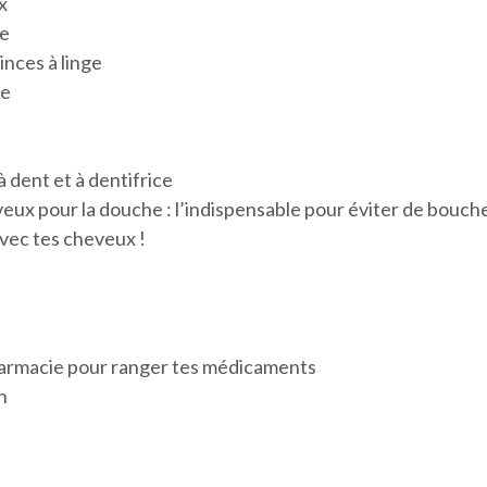
x
te
inces à linge
ge
à dent et à dentifrice
eveux pour la douche : l’indispensable pour éviter de bouch
avec tes cheveux !
harmacie pour ranger tes médicaments
n