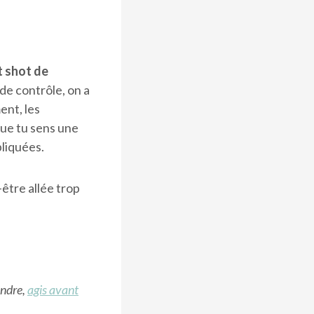
t shot de
 de contrôle, on a
ent, les
que tu sens une
liquées.
être allée trop
endre,
agis avant