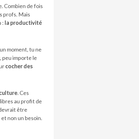
ce. Combien de fois
es profs. Mais
 :
la productivité
 un moment, tu ne
, peu importe le
our
cocher des
culture
. Ces
ibres au profit de
devrait être
e et non un besoin.