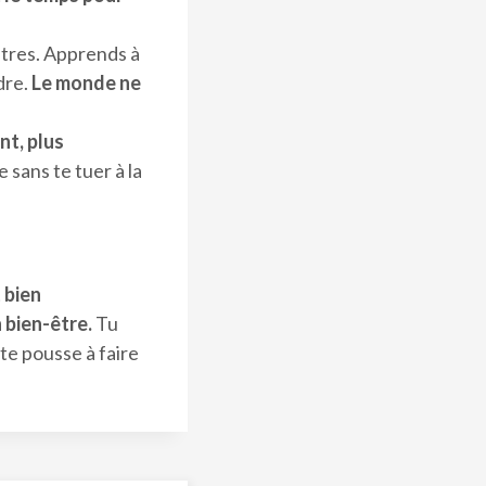
utres. Apprends à
dre.
Le monde ne
nt, plus
 sans te tuer à la
 bien
 bien-être.
Tu
te pousse à faire