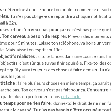
es
: détermine à quelle heure ton boulot commence et surt
rrête
. Tu n’es pas obligé·e de répondre à chaque notificat
ail à 22h.
ses, et ne t’en veux pas pour ça
: ce n’est pas parce que 
.
Ton cerveau a besoin de respirer.
Prévois des moments 
me pour 5 minutes. Laisse ton téléphone, va boire un verr
te. Mais laisse ton esprit souffler.
bjectifs réalistes
: si tu te lances dans une course sans fi
objectifs, c’est sûr que tu vas finir épuisé·e. Fixe-toi des ob
epte qu’il y aura toujours des choses à faire demain.
Tu n’a
tous les jours.
ltitâche
: faire plusieurs choses en même temps, ça paraît 
marche pas. Ton cerveau n’est pas fait pour ça.
Concentre-t
en parle plus en profondeur dans
cet article
.
u temps pour ne rien faire
: donne-toi le droit de ne rien f
îner sur le canapé.
Tu n’as pas besoin d’être occupé·e tou