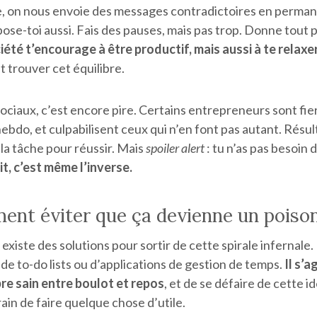
, on nous envoie des messages contradictoires en permane
pose-toi aussi. Fais des pauses, mais pas trop. Donne tout p
iété t’encourage à être productif, mais aussi à te relaxer
 trouver cet équilibre.
ociaux, c’est encore pire. Certains entrepreneurs sont fier
hebdo, et culpabilisent ceux qui n’en font pas autant. Résu
à la tâche pour réussir. Mais
spoiler alert
: tu n’as pas besoin 
it, c’est même l’inverse.
ent éviter que ça devienne un poison
 existe des solutions pour sortir de cette spirale infernale.
 de to-do lists ou d’applications de gestion de temps.
Il s’a
bre sain entre boulot et repos
, et de se défaire de cette i
rain de faire quelque chose d’utile.