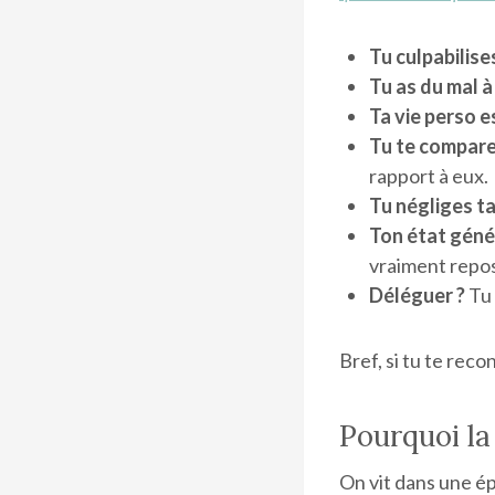
Tu culpabilise
Tu as du mal 
Ta vie perso e
Tu te compar
rapport à eux.
Tu négliges t
Ton état génér
vraiment repo
Déléguer ?
Tu 
Bref, si tu te reco
Pourquoi la
On vit dans une ép