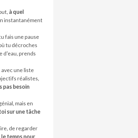
out,
à quel
ion instantanément
tu fais une pause
où tu décroches
e d’eau, prends
n avec une liste
jectifs réalistes,
s pas besoin
génial, mais en
oi sur une tâche
aire, de regarder
t le temps pour