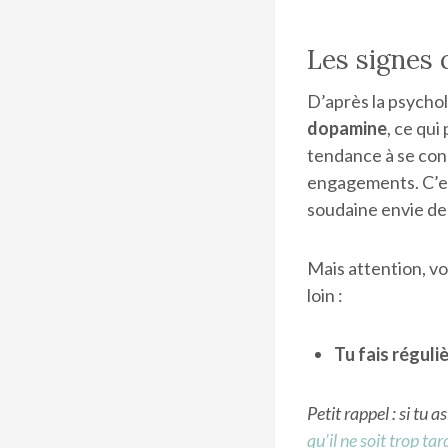
Les signes 
D’après la psycho
dopamine
, ce qui
tendance à se conc
engagements. C’est
soudaine envie de
Mais attention, vo
loin :
Tu fais régul
Petit rappel : si tu
qu’il ne soit trop tar