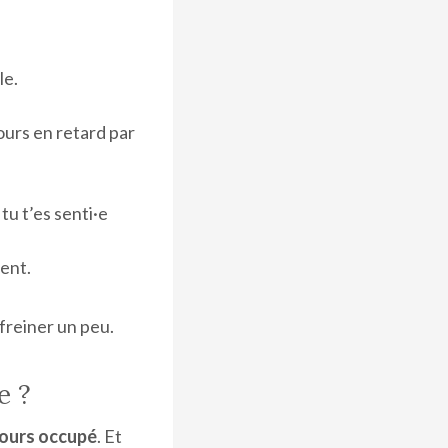
le.
jours en retard par
 tu t’es senti·e
ent.
 freiner un peu.
e ?
jours occupé
. Et