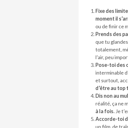
Fixe des limit
moment il s’a
ou de finir ce m
Prends des pau
que tu glandes
totalement, mê
l’air, peu impor
Pose-toi des o
interminable d’
et surtout, acc
d’être au top 
Dis non au mu
réalité, ça ne 
à la fois.
Je t’
Accorde-toi d
un film, de tra