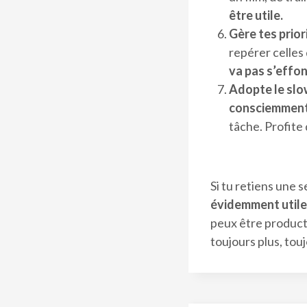
être utile.
Gère tes prior
repérer celles 
va pas s’effo
Adopte le slow
consciemment,
tâche. Profite 
Si tu retiens une s
évidemment utile,
peux être producti
toujours plus, touj