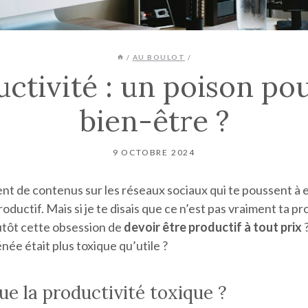
/
AU BOULOT
/
ctivité : un poison po
bien-être ?
9 OCTOBRE 2024
t de contenus sur les réseaux sociaux qui te poussent à e
productif. Mais si je te disais que ce n’est pas vraiment ta p
utôt cette obsession de
devoir être productif à tout prix
?
née était plus toxique qu’utile ?
ue la productivité toxique ?