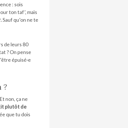
nce : sois
our ton taf’, mais
.
Sauf qu’on ne te
s de leurs 80
ltat ? On pense
d’être épuisé·e
 ?
 Et non, ça ne
git plutôt de
dée que tu dois