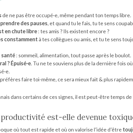
s
de ne pas être occupé·e, même pendant ton temps libre.
à prendre des pauses
, et quand tu le fais, tu te sens coupab
st en chute libre
: tes amis ? Ils existent encore ?
es constamment
à tes collègues ou amis, et tu te sens tou
a santé
: sommeil, alimentation, tout passe après le boulot.
al ? Épuisé·e
. Tu ne te souviens plus de la dernière fois où
sé·e.
préfères faire toi-même, ce sera mieux fait & plus rapidem
nnais dans certains de ces signes, il est peut-être temps de
 productivité est-elle devenue toxiqu
oque où tout est rapide et où on valorise l’idée d’être
tou