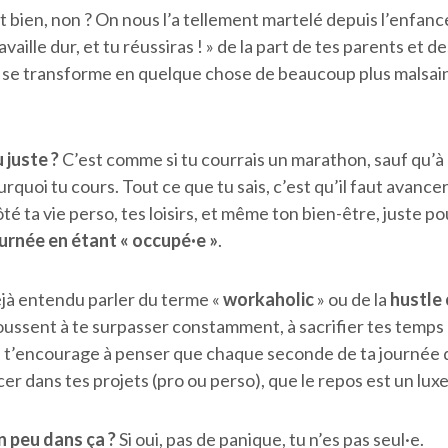
est bien, non ? On nous l’a tellement martelé depuis l’enfan
vaille dur, et tu réussiras ! » de la part de tes parents et d
a se transforme en quelque chose de beaucoup plus malsain
 juste ?
C’est comme si tu courrais un marathon, sauf qu’à
rquoi tu cours. Tout ce que tu sais, c’est qu’il faut avancer
té ta vie perso, tes loisirs, et même ton bien-être, juste p
journée en étant « occupé·e »
.
jà entendu parler du terme «
workaholic
» ou de la
hustle 
ssent à te surpasser constamment, à sacrifier tes temps l
Ça t’encourage à penser que chaque seconde de ta journée 
cer dans tes projets (pro ou perso), que le repos est un lux
n peu dans ça ?
Si oui, pas de panique, tu n’es pas seul·e.