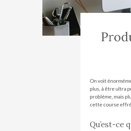
Produ
On voit énormémen
plus, à être ultra 
problème, mais pl
cette course effré
Qu’est-ce q