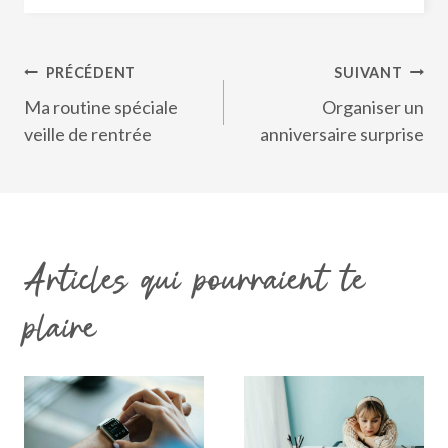
Navigation
PRÉCÉDENT
SUIVANT
de
Ma routine spéciale
Organiser un
l’article
veille de rentrée
anniversaire surprise
Articles qui pourraient te
plaire